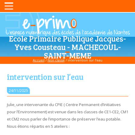
Ecole Primaire Publique Jacques-
Yves Cousteau - MACHECOUL-
SAINT-MEME
Accueil
/
Non classé
/
intervention sur l’eau
intervention sur l’eau
24/11/2025
Julie, une intervenante du CPIE ( Centre Permanent d’Initiatives
pour l’Environnement) est venue dans les classes de CE1-CE2, CM1
et CM2 nous parler de l’importance de préserver l’eau potable.
Nous étions répartis en 5 ateliers :