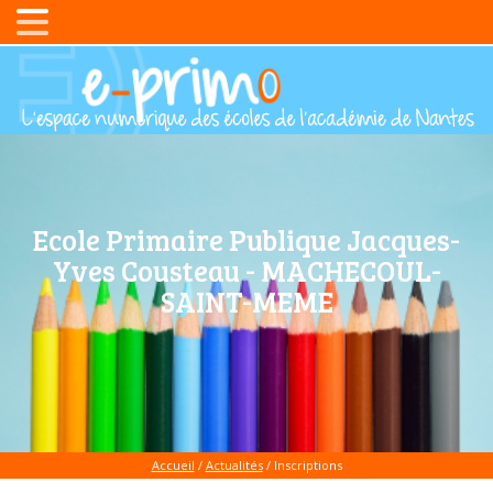
Ecole Primaire Publique Jacques-
Yves Cousteau - MACHECOUL-
SAINT-MEME
Accueil
/
Actualités
/
Inscriptions